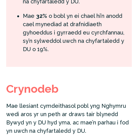
na chyfartaledd y DU.
Mae
32%
o bobl yn ei chael hi’n anodd
cael mynediad at drafnidiaeth
gyhoeddus i gyrraedd eu cyrchfannau,
sy’n sylweddol uwch na chyfartaledd y
DU o 19%.
Crynodeb
Mae llesiant cymdeithasol pobl yng Nghymru
wedi aros yr un peth ar draws tair blynedd
Bywyd yn y DU hyd yma, ac mae’n parhau i fod
yn uwch na chyfartaledd y DU.