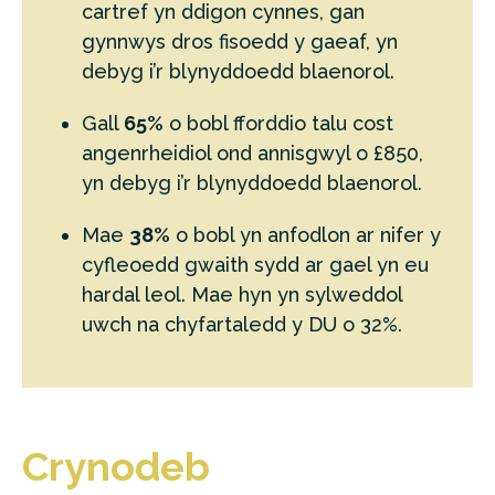
cartref yn ddigon cynnes, gan
gynnwys dros fisoedd y gaeaf, yn
debyg i’r blynyddoedd blaenorol.
Gall
65%
o bobl fforddio talu cost
angenrheidiol ond annisgwyl o £850,
yn debyg i’r blynyddoedd blaenorol.
Mae
38%
o bobl yn anfodlon ar nifer y
cyfleoedd gwaith sydd ar gael yn eu
hardal leol. Mae hyn yn sylweddol
uwch na chyfartaledd y DU o 32%.
Crynodeb