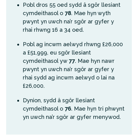
Pobl dros 55 oed sydd â sgôr llesiant
cymdeithasol o
78
. Mae hyn wyth
pwynt yn uwch na’r sgôr ar gyfer y
rhai rhwng 16 a 34 oed.
Pobl ag incwm aelwyd rhwng £26,000
a £51,999, eu sgôr llesiant
cymdeithasol yw
77
. Mae hyn nawr
pwynt yn uwch na’r sgôr ar gyfer y
rhai sydd ag incwm aelwyd o lai na
£26,000.
Dynion, sydd â sgôr llesiant
cymdeithasol o
76
. Mae hyn tri phwynt
yn uwch na’r sgôr ar gyfer menywod.