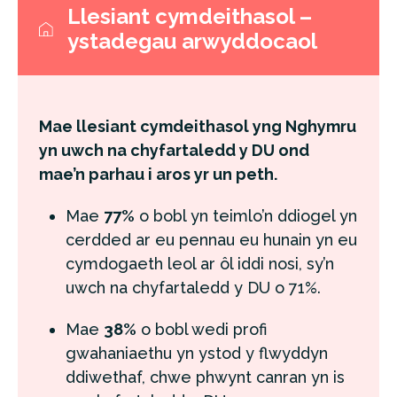
Llesiant cymdeithasol –
ystadegau arwyddocaol
Mae llesiant cymdeithasol yng Nghymru
yn uwch na chyfartaledd y DU ond
mae’n parhau i aros yr un peth.
Mae
77%
o bobl yn teimlo’n ddiogel yn
cerdded ar eu pennau eu hunain yn eu
cymdogaeth leol ar ôl iddi nosi, sy’n
uwch na chyfartaledd y DU o 71%.
Mae
38%
o bobl wedi profi
gwahaniaethu yn ystod y flwyddyn
ddiwethaf, chwe phwynt canran yn is