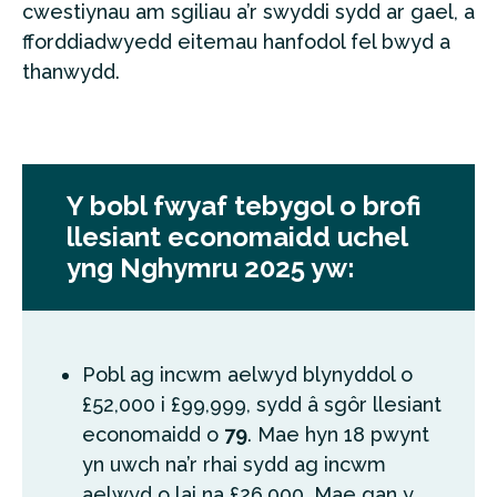
cwestiynau am sgiliau a’r swyddi sydd ar gael, a
fforddiadwyedd eitemau hanfodol fel bwyd a
thanwydd.
Y bobl fwyaf tebygol o brofi
llesiant economaidd uchel
yng Nghymru 2025 yw:
Pobl ag incwm aelwyd blynyddol o
£52,000 i £99,999, sydd â sgôr llesiant
economaidd o
79
. Mae hyn 18 pwynt
yn uwch na’r rhai sydd ag incwm
aelwyd o lai na £26,000. Mae gan y