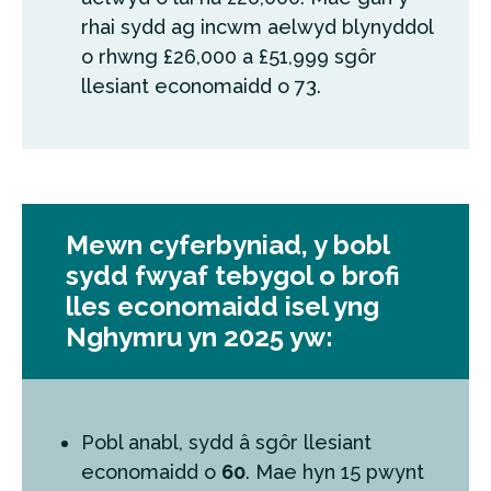
rhai sydd ag incwm aelwyd blynyddol
o rhwng £26,000 a £51,999 sgôr
llesiant economaidd o 73.
Mewn cyferbyniad, y bobl
sydd fwyaf tebygol o brofi
lles economaidd isel yng
Nghymru yn 2025 yw:
Pobl anabl, sydd â sgôr llesiant
economaidd o
60
. Mae hyn 15 pwynt