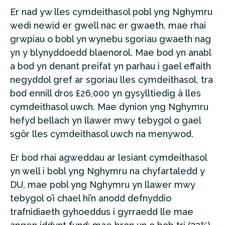
Er nad yw lles cymdeithasol pobl yng Nghymru
wedi newid er gwell nac er gwaeth, mae rhai
grwpiau o bobl yn wynebu sgoriau gwaeth nag
yn y blynyddoedd blaenorol. Mae bod yn anabl
a bod yn denant preifat yn parhau i gael effaith
negyddol gref ar sgoriau lles cymdeithasol, tra
bod ennill dros £26,000 yn gysylltiedig â lles
cymdeithasol uwch. Mae dynion yng Nghymru
hefyd bellach yn llawer mwy tebygol o gael
sgôr lles cymdeithasol uwch na menywod.
Er bod rhai agweddau ar lesiant cymdeithasol
yn well i bobl yng Nghymru na chyfartaledd y
DU, mae pobl yng Nghymru yn llawer mwy
tebygol o’i chael hi’n anodd defnyddio
trafnidiaeth gyhoeddus i gyrraedd lle mae