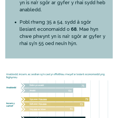
yn is na’r sgôr ar gyfer y rhai sydd heb
anabledd.
Pobl rhwng 35 a 54, sydd â sgôr
llesiant economaidd o
68
. Mae hyn
chwe phwynt yn is na’r sgôr ar gyfer y
rhai sy’n 55 oed neu’n hŷn.