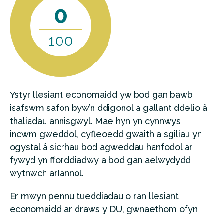
0
100
Ystyr llesiant economaidd yw bod gan bawb
isafswm safon byw’n ddigonol a gallant ddelio â
thaliadau annisgwyl. Mae hyn yn cynnwys
incwm gweddol, cyfleoedd gwaith a sgiliau yn
ogystal â sicrhau bod agweddau hanfodol ar
fywyd yn fforddiadwy a bod gan aelwydydd
wytnwch ariannol.
Er mwyn pennu tueddiadau o ran llesiant
economaidd ar draws y DU, gwnaethom ofyn