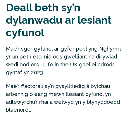
Deall beth sy’n
dylanwadu ar lesiant
cyfunol
Mae’r sgôr gyfunol ar gyfer pobl yng Nghymru
yr un peth eto: nid oes gwelliant na dirywiad
wedi bod ers i Life in the UK gael ei adrodd
gyntaf yn 2023.
Mae’r ffactorau sy’n gysylltiedig â bylchau
arbennig o eang mewn llesiant cyfunol yn
adlewyrchu’r rhai a welwyd yn y blynyddoedd
blaenorol.