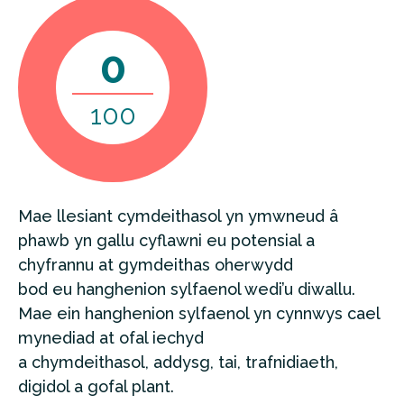
0
100
Mae llesiant cymdeithasol yn ymwneud â
phawb yn gallu cyflawni eu potensial a
chyfrannu at gymdeithas oherwydd
bod eu hanghenion sylfaenol wedi’u diwallu.
Mae ein hanghenion sylfaenol yn cynnwys cael
mynediad at ofal iechyd
a chymdeithasol, addysg, tai, trafnidiaeth,
digidol a gofal plant.