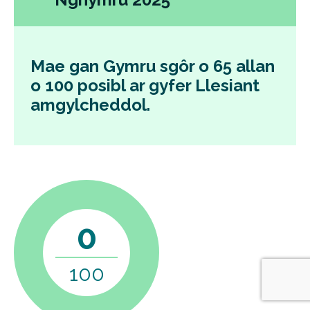
Mae gan Gymru sgôr o 65 allan
o 100 posibl ar gyfer Llesiant
amgylcheddol.
0
100