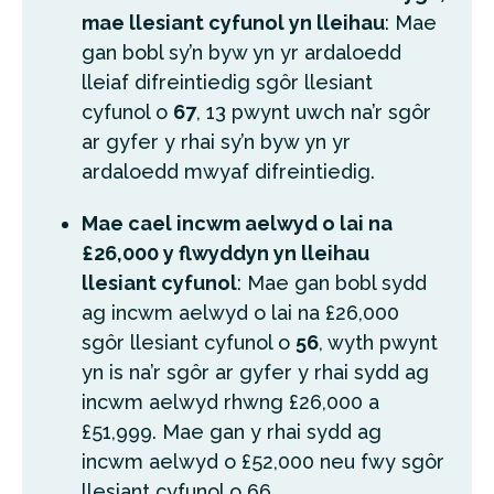
mae llesiant cyfunol yn lleihau
: Mae
gan bobl sy’n byw yn yr ardaloedd
lleiaf difreintiedig sgôr llesiant
cyfunol o
67
, 13 pwynt uwch na’r sgôr
ar gyfer y rhai sy’n byw yn yr
ardaloedd mwyaf difreintiedig.
Mae cael incwm aelwyd o lai na
£26,000 y flwyddyn yn lleihau
llesiant cyfunol
: Mae gan bobl sydd
ag incwm aelwyd o lai na £26,000
sgôr llesiant cyfunol o
56
, wyth pwynt
yn is na’r sgôr ar gyfer y rhai sydd ag
incwm aelwyd rhwng £26,000 a
£51,999. Mae gan y rhai sydd ag
incwm aelwyd o £52,000 neu fwy sgôr
llesiant cyfunol o 66.