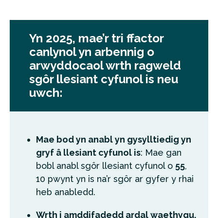
Yn 2025, mae’r tri ffactor
canlynol yn arbennig o
arwyddocaol wrth ragweld
sgôr llesiant cyfunol is neu
uwch:
Mae bod yn anabl yn gysylltiedig yn
gryf â llesiant cyfunol is
: Mae gan
bobl anabl sgôr llesiant cyfunol o
55
,
10 pwynt yn is na’r sgôr ar gyfer y rhai
heb anabledd.
Wrth i amddifadedd ardal waethygu,