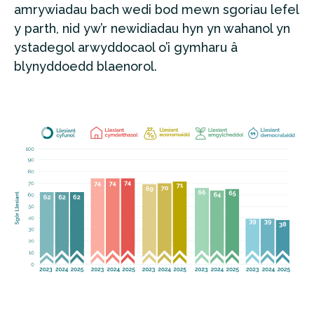
amrywiadau bach wedi bod mewn sgoriau lefel
y parth, nid yw’r newidiadau hyn yn wahanol yn
ystadegol arwyddocaol o’i gymharu â
blynyddoedd blaenorol.