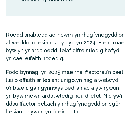
Roedd anabledd ac incwm yn rhagfynegyddion
allweddol o lesiant ar y cyd yn 2024. Eleni, mae
byw yn yr ardaloedd lleiaf difreintiedig hefyd
yn cael effaith nodedig.
Fodd bynnag, yn 2025 mae rhai ffactorau’n cael
llai o effaith ar lesiant unigolyn nag a welwyd
o’r blaen, gan gynnwys oedran ac a yw rywun
yn byw mewn ardal wledig neu drefol. Nid yw’r
ddau ffactor bellach yn rhagfynegyddion sgôr
llesiant rhywun yn ôl ein data.