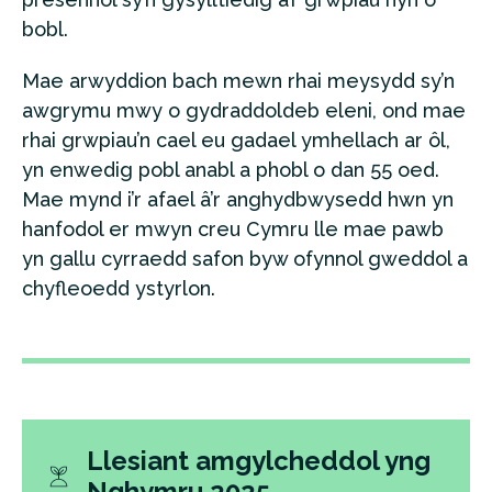
bobl.
Mae arwyddion bach mewn rhai meysydd sy’n
awgrymu mwy o gydraddoldeb eleni, ond mae
rhai grwpiau’n cael eu gadael ymhellach ar ôl,
yn enwedig pobl anabl a phobl o dan 55 oed.
Mae mynd i’r afael â’r anghydbwysedd hwn yn
hanfodol er mwyn creu Cymru lle mae pawb
yn gallu cyrraedd safon byw ofynnol gweddol a
chyfleoedd ystyrlon.
Llesiant amgylcheddol yng
Nghymru 2025