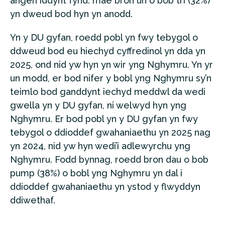
angen iddynt fynd: mae bron un o bob tri (32%)
yn dweud bod hyn yn anodd.
Yn y DU gyfan, roedd pobl yn fwy tebygol o
ddweud bod eu hiechyd cyffredinol yn dda yn
2025, ond nid yw hyn yn wir yng Nghymru. Yn yr
un modd, er bod nifer y bobl yng Nghymru sy’n
teimlo bod ganddynt iechyd meddwl da wedi
gwella yn y DU gyfan, ni welwyd hyn yng
Nghymru. Er bod pobl yn y DU gyfan yn fwy
tebygol o ddioddef gwahaniaethu yn 2025 nag
yn 2024, nid yw hyn wedi’i adlewyrchu yng
Nghymru. Fodd bynnag, roedd bron dau o bob
pump (38%) o bobl yng Nghymru yn dal i
ddioddef gwahaniaethu yn ystod y flwyddyn
ddiwethaf.