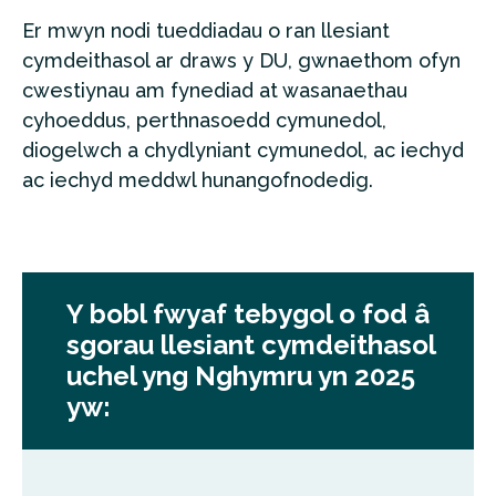
Er mwyn nodi tueddiadau o ran llesiant
cymdeithasol ar draws y DU, gwnaethom ofyn
cwestiynau am fynediad at wasanaethau
cyhoeddus, perthnasoedd cymunedol,
diogelwch a chydlyniant cymunedol, ac iechyd
ac iechyd meddwl hunangofnodedig.
Y bobl fwyaf tebygol o fod â
sgorau llesiant cymdeithasol
uchel yng Nghymru yn 2025
yw: