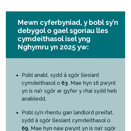
Mewn cyferbyniad, y bobl sy’n
debygol o gael sgoriau lles
cymdeithasol isel yng
Nghymru yn 2025 yw:
Pobl anabl, sydd â sgôr llesiant
cymdeithasol o
63
. Mae hyn 16 pwynt
yn is na’r sgôr ar gyfer y rhai sydd heb
anabledd.
Pobl sy’n rhentu gan landlord preifat,
sydd â sgôr llesiant cymdeithasol o
69
. Mae hyn naw pwynt yn is na’r sgôr