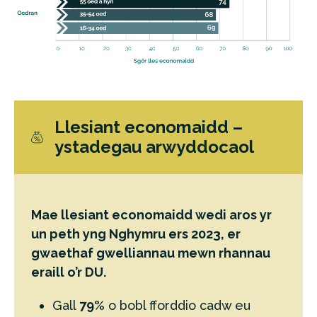
Llesiant economaidd –
ystadegau arwyddocaol
Mae llesiant economaidd wedi aros yr
un peth yng Nghymru ers 2023, er
gwaethaf gwelliannau mewn rhannau
eraill o’r DU.
Gall
79%
o bobl fforddio cadw eu