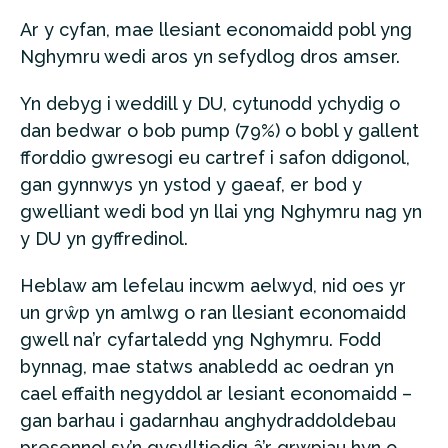
Ar y cyfan, mae llesiant economaidd pobl yng
Nghymru wedi aros yn sefydlog dros amser.
Yn debyg i weddill y DU, cytunodd ychydig o
dan bedwar o bob pump (79%) o bobl y gallent
fforddio gwresogi eu cartref i safon ddigonol,
gan gynnwys yn ystod y gaeaf, er bod y
gwelliant wedi bod yn llai yng Nghymru nag yn
y DU yn gyffredinol.
Heblaw am lefelau incwm aelwyd, nid oes yr
un grŵp yn amlwg o ran llesiant economaidd
gwell na’r cyfartaledd yng Nghymru. Fodd
bynnag, mae statws anabledd ac oedran yn
cael effaith negyddol ar lesiant economaidd –
gan barhau i gadarnhau anghydraddoldebau
presennol sy’n gysylltiedig â’r grwpiau hyn o